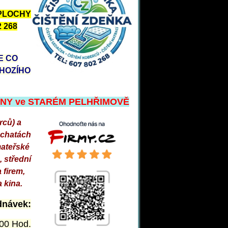
PLOCHY
 268
E CO
CHOZÍHO
LNY ve STARÉM PELHŘIMOVĚ
rců) a
 chatách
mateřské
, střední
a firem,
a kina.
dnávek:
.00 Hod.