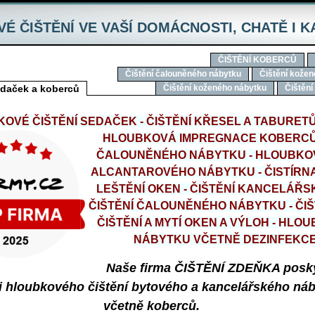
É ČIŠTĚNÍ VE VAŠÍ DOMÁCNOSTI‚ CHATĚ I 
ČIŠTĚNÍ KOBERCŮ
Čištění čalouněného nábytku
Čištění kožen
edaček a koberců
Čištění koženého nábytku
Čištění
KOVÉ ČIŠTĚNÍ SEDAČEK - ČIŠTĚNÍ KŘESEL A TABURETŮ -
HLOUBKOVÁ IMPREGNACE KOBERCŮ
ČALOUNĚNÉHO NÁBYTKU - HLOUBKO
ALCANTAROVÉHO NÁBYTKU - ČISTÍRNA
LEŠTĚNÍ OKEN - ČIŠTĚNÍ KANCELÁŘ
ČIŠTĚNÍ ČALOUNĚNÉHO NÁBYTKU - ČI
ČIŠTĚNÍ A MYTÍ OKEN A VÝLOH - HLO
NÁBYTKU VČETNĚ DEZINFEKC
Naše firma ČIŠTĚNÍ ZDEŇKA posk
i hloubkového čištění
bytového a kancelářského náb
včetně koberců.