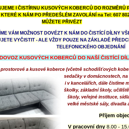
JEME I ČISTÍRNU KUSOVÝCH KOBERCŮ DO ROZMĚRŮ 
, KTERÉ K NÁM PO PŘEDEŠLÉM ZAVOLÁNÍ na Tel: 607 802
MŮŽETE PŘIVÉZT
ÍME VÁM MOŽNOST DOVÉZT K NÁM DO ČISTÍCÍ DÍLNY VŠ
JETE VYČISTIT - ALE VŽDY POUZE NA ZÁKLADĚ PŘED
TELEFONICKÉHO OBJEDNÁNÍ
 DOVOZ KUSOVÝCH KOBERCŮ DO NAŠÍ ČISTÍCÍ DÍ
 prostorové a kusové koberce (včetně schodišťových kobe
sedačky v domácnostech, na
i v kancelářích, dále čistíme 
školky, základní školy, učiliště
školy, veřejné instituce, sídl
velké městské sály, divadla 
Příjem obje
V pracovní dny
8.00 - 15