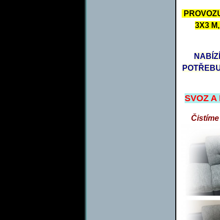
PROVOZU
3X3 M
NABÍZ
POTŘEBU
SVOZ A
Čistíme