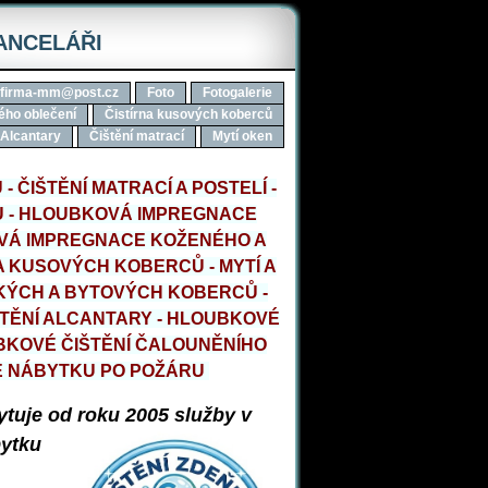
KANCELÁŘI
firma-mm@post.cz
Foto
Fotogalerie
ého oblečení
Čistírna kusových koberců
 Alcantary
Čištění matrací
Mytí oken
 ČIŠTĚNÍ MATRACÍ A POSTELÍ -
 - HLOUBKOVÁ IMPREGNACE
VÁ IMPREGNACE KOŽENÉHO A
 KUSOVÝCH KOBERCŮ - MYTÍ A
SKÝCH A BYTOVÝCH KOBERCŮ -
ŠTĚNÍ ALCANTARY - HLOUBKOVÉ
UBKOVÉ ČIŠTĚNÍ ČALOUNĚNÍHO
E NÁBYTKU PO POŽÁRU
ytuje
od roku 2005
služby v
ytku