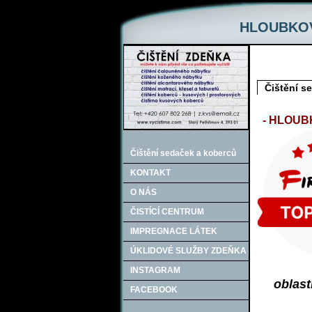
HLOUBKOV
Čištění s
- HLOUB
Čištění sedaček a koberců
KONTAKT
O NÁS
ČISTÍCÍ CENTRUM
IMPREGNACE LÁTEK
ÚKLIDOVÉ SLUŽBY ZDEŇKA
INSTAGRAM
oblast
FACEBOOK