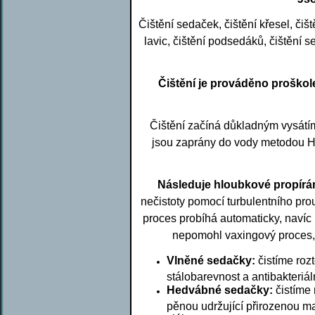
Čištění sedaček, čištění křesel, čiš
lavic, čištění podsedáků, čištění s
Čištění je prováděno proško
Čištění začíná důkladným vysátím
jsou zaprány do vody metodou H
Následuje hloubkové propírán
nečistoty pomocí turbulentního pr
proces probíhá automaticky, navíc 
nepomohl vaxingový proces, 
Vlněné sedačky:
čistíme roz
stálobarevnost a antibakteriál
Hedvábné sedačky:
čistíme
pěnou udržující přirozenou m