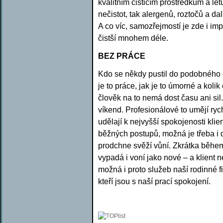
kvalitním čisticím prostředkům a let
nečistot, tak alergenů, roztočů a da
A co víc, samozřejmostí je zde i im
čistší mnohem déle.
BEZ PRÁCE
Kdo se někdy pustil do podobného g
je to práce, jak je to úmorné a koli
člověk na to nemá dost času ani sil.
víkend. Profesionálové to umějí ry
udělají k nejvyšší spokojenosti klie
běžných postupů, možná je třeba i 
prodchne svěží vůní. Zkrátka během
vypadá i voní jako nové – a klient 
možná i proto služeb naší rodinné f
kteří jsou s naší prací spokojení.