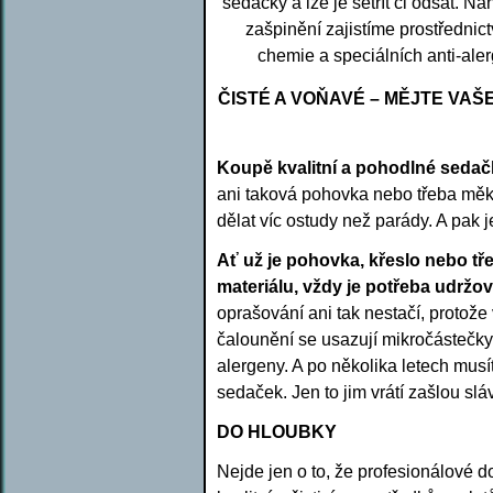
sedačky a lze je setřít či odsát. Nan
zašpinění zajistíme prostřednic
chemie a speciálních anti-aler
ČISTÉ A VOŇAVÉ – MĚJTE VA
Koupě kvalitní a pohodlné sedačk
ani taková pohovka nebo třeba měko
dělat víc ostudy než parády. A pak j
Ať už je pohovka, křeslo nebo tře
materiálu, vždy je potřeba udržov
oprašování ani tak nestačí, protože
čalounění se usazují mikročástečky 
alergeny. A po několika letech musít
sedaček. Jen to jim vrátí zašlou slá
DO HLOUBKY
Nejde jen o to, že profesionálové 