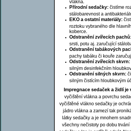
vlákna.
Přírodní sedačky:
čistíme ro
stálobarevnost a antibakteriál
EKO a ostatní materiály:
čis
roztoku vybraného dle hlavníh
koberce.
Odstranění zvířecích pachů
srsti, potu aj. zaručující stálo
Odstranění tabákových pac
pachy tabáku či kouře zaručuj
Odstranění zvířecích skvrn:
silným desinfekčním hloubkov
Odstranění silných skvrn:
či
silným čistícím hloubkovým úč
Impregnace sedaček a židlí je v
vyčištění vlákna a povrchu seda
vyčištěné vlákno sedačky je ochrá
jádro vlákna a zamezí tak pronik
látky sedačky a je mnohem snadně
všechny nečistoty po dobu trvání