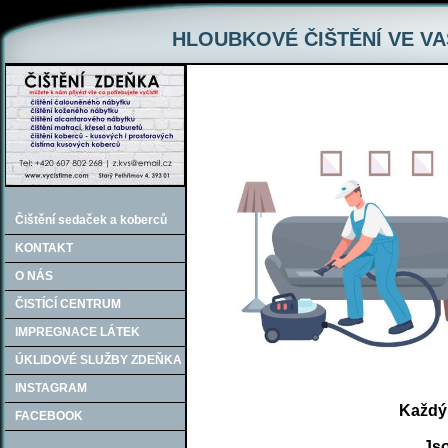
HLOUBKOVÉ ČIŠTĚNÍ VE VA
Čištění sedaček a koberců
KONTAKT
O NÁS
ČISTÍCÍ CENTRUM
IMPREGNACE LÁTEK
ÚKLIDOVÉ SLUŽBY ZDEŇKA
INSTAGRAM
Každý
FACEBOOK
Jso