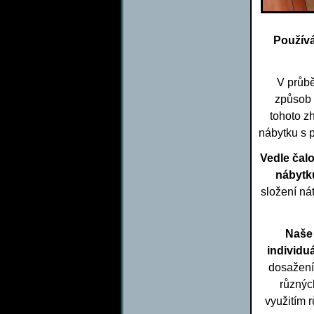
Používá
V průbě
způsob 
tohoto z
nábytku s 
Vedle čal
nábyt
složení ná
Naše 
individu
dosažení 
různýc
využitím r