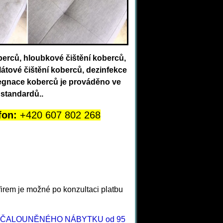
berců, hloubkové čištění koberců,
látové čištění koberců, dezinfekce
regnace koberců je prováděno ve
 standardů..
fon:
+420 607 802 268
firem je možné po konzultaci platbu
ČALOUNĚNÉHO NÁBYTKU od 95