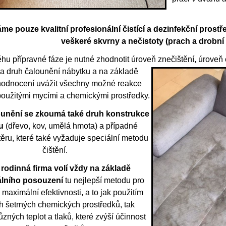
me pouze kvalitní profesionální čistící a dezinfekční prostře
veškeré skvrny a nečistoty (prach a drobní 
hu přípravné fáze je nutné zhodnotit úroveň znečištění, úrove
a druh čalounění nábytku
a na základě
hodnocení uvážit všechny možné reakce
použitými mycími a chemickými prostředky.
ounění se zkoumá také druh konstrukce
ku
(dřevo, kov, umělá hmota) a případné
těru, které také vyžaduje speciální metodu
čištění.
rodinná firma volí vždy na základě
álního posouzení
tu nejlepší metodu pro
maximální efektivnosti, a to jak použitím
h šetrných chemických prostředků, tak
ůzných teplot a tlaků, které zvýší účinnost