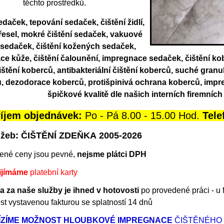
těchto prostředků.
edaček,
tepování sedaček, čištění židlí,
křesel, mokré čištění sedaček, vakuové
í sedaček, čištění kožených sedaček,
e kůže, čištění čalounění, impregnace sedaček, čištění ko
štění koberců, antibakteriální čištění koberců, suché granu
, dezodorace koberců, protišpinivá ochrana koberců, imp
špičkové kvalitě dle našich interních firemních
říjem objednávek:
Po - Pá 8.00 - 15.00 Hod.
Tele
užeb: ČIŠTĚNÍ ZDEŇKA 2005-2026
ené ceny jsou pevné,
nejsme plátci DPH
ijímáme
platební karty
a za naše služby je ihned v hotovosti
po provedené práci - u 
st vystavenou fakturou se splatností 14 dnů
ÍZÍME MOŽNOST HLOUBKOVÉ IMPREGNACE
ČIŠTĚNÉHO 