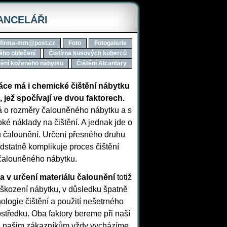
KANCELÁŘI
firma-mm@post.cz
Foto
Fotogalerie
ého oblečení
Čistírna kusových koberců
tění koženého nábytku
Čištění Alcantary
áce má i chemické čištění nábytku
, jež spočívají ve dvou faktorech.
á o rozměry čalouněného nábytku a s
ké náklady na čištění. A jednak jde o
u čalounění. Určení přesného druhu
dstatně komplikuje proces čištění
čalouněného nábytku.
a v určení materiálu čalounění
totiž
škození nábytku, v důsledku špatně
ologie čištění a použití nešetrného
tředku. Oba faktory bereme při naší
 a našim zákazníkům vždy vycházíme