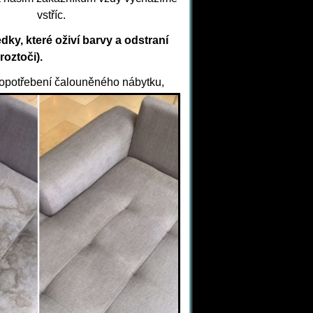
vstříc.
dky, které oživí barvy a odstraní
roztoči).
ň opotřebení čalouněného nábytku,