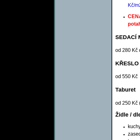
Kč/m
CENA
pota
SEDACÍ 
od 280 Kč d
KŘESLO / 
od 550 Kč
Taburet
od 250 Kč (
Židle / d
kuchy
zased