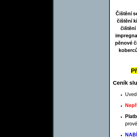
Čištění s
čištění 
čištěn
impregnac
pěnové či
koberců
P
Ceník sl
Uved
Nepř
Platb
prové
NAB