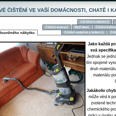
É ČIŠTĚNÍ VE VAŠÍ DOMÁCNOSTI‚ CHATĚ I 
ČIŠTĚNÍ KOBERCŮ
Čištění matrací
Mytí oken
Čištění kožen
alouněného nábytku
Čištění sedaček a koberců
Čiš
Jako každá pr
svá specifika
Jednak se jedn
tím spojené vyso
druh materiál
materiálu po
Jakákoliv chyb
může vést k po
zvolené techn
chemického pros
práci v úvahu