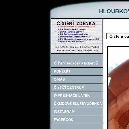
HLOUBKOV
Čištění č
Čištění sedaček a koberců
KONTAKT
O NÁS
ČISTÍCÍ CENTRUM
IMPREGNACE LÁTEK
ÚKLIDOVÉ SLUŽBY ZDEŇKA
INSTAGRAM
FACEBOOK